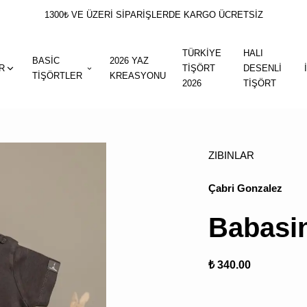
1300₺ VE ÜZERİ SİPARİŞLERDE KARGO ÜCRETSİZ
TÜRKİYE
HALI
BASİC
2026 YAZ
R
TİŞÖRT
DESENLİ
TİŞÖRTLER
KREASYONU
2026
TİŞÖRT
ZIBINLAR
Çabri Gonzalez
Babasin
₺ 340.00