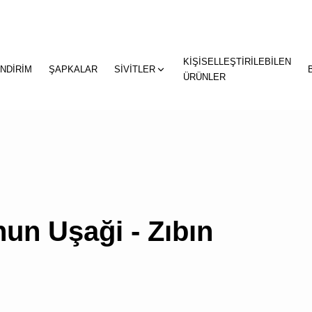
KİŞİSELLEŞTİRİLEBİLEN
"
"
İNDİRİM
ŞAPKALAR
SİVİTLER
sepetin
ÜRÜNLER
eklene
un Uşaği - Zıbın
SEPETİNİZDE
ÜRÜN