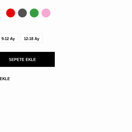
BULUNMUYOR.
9-12 Ay
12-18 Ay
SEPETE EKLE
Kargo,
vergi
 EKLE
ve
kupon
kodları
sonraki
aşamada
hesaplanacak