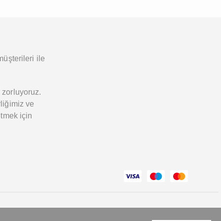
üşterileri ile
 zorluyoruz.
liğimiz ve
etmek için