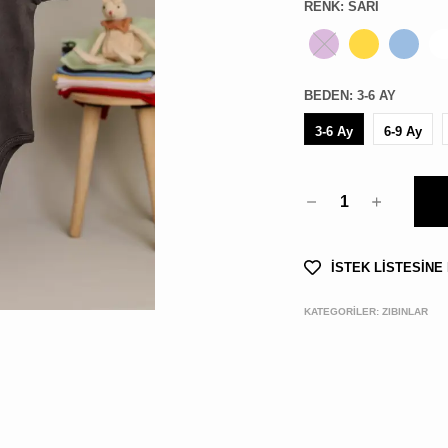
RENK
:
SARI
BEDEN
:
3-6 AY
3-6 Ay
6-9 Ay
1
İSTEK LİSTESİNE
KATEGORİLER:
ZIBINLAR