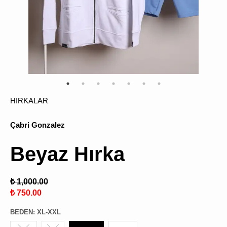
ÜRÜN
BULU
HIRKALAR
Çabri Gonzalez
Beyaz Hırka
₺ 1,000.00
₺ 750.00
BEDEN
:
XL-XXL