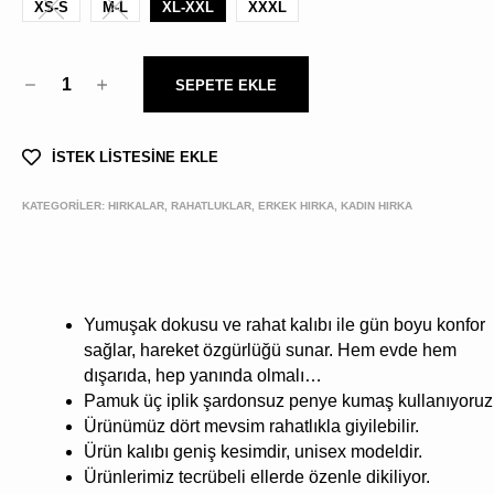
XS-S
M-L
XL-XXL
XXXL
1
SEPETE EKLE
İSTEK LİSTESİNE EKLE
KATEGORİLER:
HIRKALAR, RAHATLUKLAR, ERKEK HIRKA, KADIN HIRKA
Yumuşak dokusu ve rahat kalıbı ile gün boyu konfor
sağlar, hareket özgürlüğü sunar. Hem evde hem
dışarıda, hep yanında olmalı…
Pamuk üç iplik şardonsuz penye kumaş kullanıyoruz
Ürünümüz dört mevsim rahatlıkla giyilebilir.
Ürün kalıbı geniş kesimdir, unisex modeldir.
Ürünlerimiz tecrübeli ellerde özenle dikiliyor.