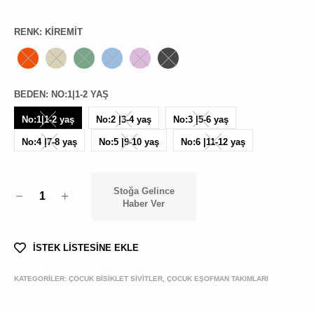
RENK
:
KIREMIT
BEDEN
:
NO:1|1-2 YAŞ
No:1|1-2 yaş
No:2 |3-4 yaş
No:3 |5-6 yaş
No:4 |7-8 yaş
No:5 |9-10 yaş
No:6 |11-12 yaş
Stoğa Gelince
1
Haber Ver
İSTEK LİSTESİNE EKLE
KATEGORİLER:
ÇOCUK BİSİKLET SİVİTLER, ÇOCUK EŞOFMAN TAKIMLARI