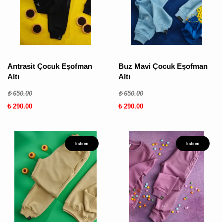
ÜRÜN
BULUNMUY
Antrasit Çocuk Eşofman
Buz Mavi Çocuk Eşofman
Altı
Altı
₺ 650.00
₺ 650.00
₺ 290.00
₺ 290.00
K
v
İndirim
İndirim
v
k
k
s
a
h