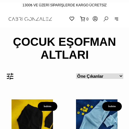
1300₺ VE ÜZERİ SİPARİŞLERDE KARGO ÜCRETSİZ
0
"
"
sepetin
eklene
ÇOCUK EŞOFMAN
ALTLARI
İndirim
İndirim
SEPETİNİZ