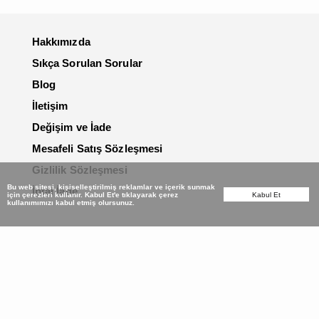
Hakkımızda
Sıkça Sorulan Sorular
Blog
İletişim
Değişim ve İade
Mesafeli Satış Sözleşmesi
Gizlilik Sözleşmesi
Bu web sitesi, kişiselleştirilmiş reklamlar ve içerik sunmak
İptal İade
için çerezleri kullanır. Kabul Et'e tıklayarak çerez
Kabul Et
kullanımımızı kabul etmiş olursunuz.
ÖNCELİĞİMİZ SİZSİNİZ...
Markalar kaliteleri ile konuşur, müşterileri ile
hayatta kalır