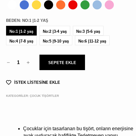
BEDEN
:
NO:1 |1-2 YAŞ
No:1 |1-2 yaş
No:2 |3-4 yaş
No:3 |5-6 yaş
No:4 |7-8 yaş
No:5 |9-10 yaş
No:6 |11-12 yaş
1
SEPETE EKLE
İSTEK LİSTESİNE EKLE
KATEGORİLER:
ÇOCUK TİŞÖRTLER
Çocuklar için tasarlanan bu tişört, onların enerjisine
ayak uyduracak hafiflikte.Terletmeyen yapısı,