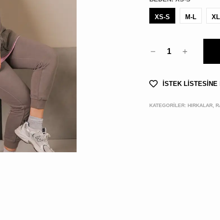
XS-S
M-L
XL
1
İSTEK LİSTESİNE
KATEGORİLER:
HIRKALAR, R