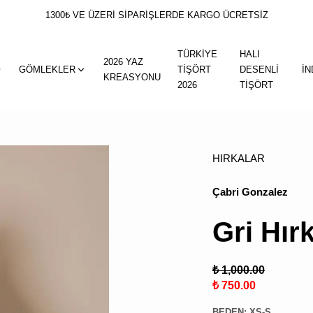
1300₺ VE ÜZERİ SİPARİŞLERDE KARGO ÜCRETSİZ
TÜRKİYE
HALI
2026 YAZ
GÖMLEKLER
TİŞÖRT
DESENLİ
İN
KREASYONU
2026
TİŞÖRT
HIRKALAR
Çabri Gonzalez
Gri Hır
₺ 1,000.00
₺ 750.00
BEDEN
:
XS-S