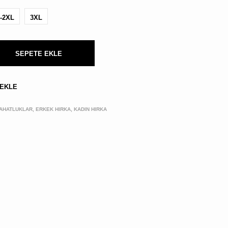
BULUNMUYOR.
-2XL
3XL
SEPETE EKLE
 EKLE
AHATLUKLAR, ERKEK HIRKA, KADIN HIRKA
Kargo,
vergi
ve
kupon
kodları
sonraki
aşamada
hesaplanacak