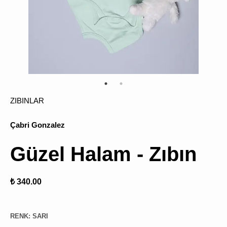
ÜRÜN
BULU
ZIBINLAR
Çabri Gonzalez
Güzel Halam - Zıbın
₺ 340.00
RENK
:
SARI