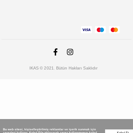
IKAS © 2021. Bütün Hakları Saklıdır
Bu web sitesi, kişiselleştirilmiş reklamlar ve içerik sunmak için
çerezleri kullanır. Kabul Et'e tıklayarak çerez kullanımımızı kabul
Kabul Et