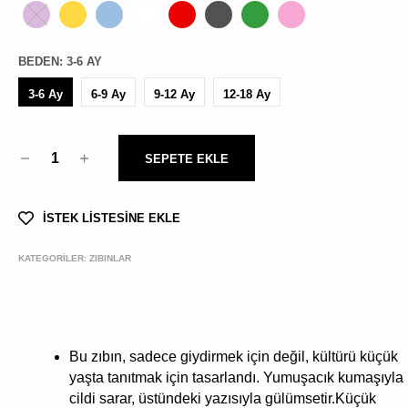
BEDEN
:
3-6 AY
3-6 Ay
6-9 Ay
9-12 Ay
12-18 Ay
1
SEPETE EKLE
İSTEK LİSTESİNE EKLE
KATEGORİLER:
ZIBINLAR
Bu zıbın, sadece giydirmek için değil, kültürü küçük
yaşta tanıtmak için tasarlandı. Yumuşacık kumaşıyla
cildi sarar, üstündeki yazısıyla gülümsetir.Küçük