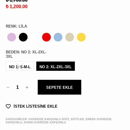
₺ 1,700.00
₺ 1,200.00
RENK
:
LILA
BEDEN
:
NO 2: XL-2XL-
3XL
NO 1: S-M-L
NO 2: XL-2XL-3XL
1
SEPETE EKLE
İSTEK LİSTESİNE EKLE
KATEGORİLER:
OVERSIZE KAPŞONLU SIVIT, SİVİTLER, ERKEK OVERSİZE
KAPŞONLU, KADIN OVERSİZE KAPŞONLU