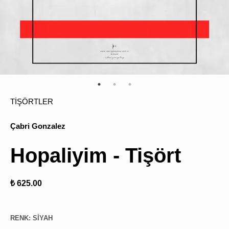
ÜRÜN
BULU
TİŞÖRTLER
Çabri Gonzalez
Hopaliyim - Tişört
₺ 625.00
RENK
:
SIYAH