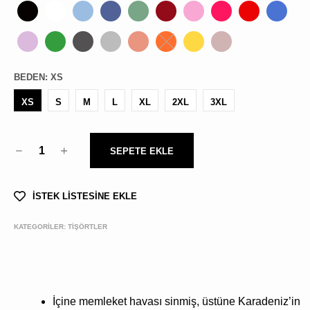
BEDEN
:
XS
XS
S
M
L
XL
2XL
3XL
1
SEPETE EKLE
İSTEK LİSTESİNE EKLE
KATEGORİLER:
TİŞÖRTLER
İçine memleket havası sinmiş, üstüne Karadeniz’in