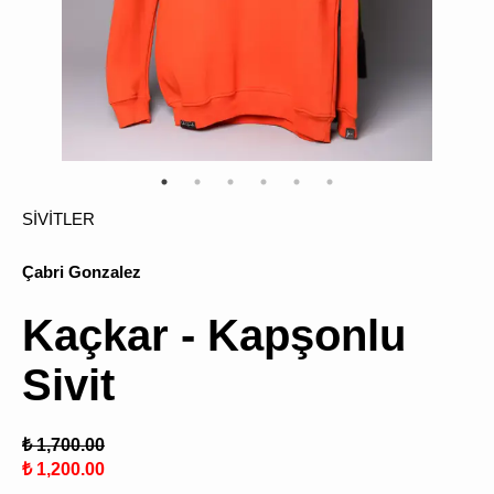
ÜRÜN
BULU
SİVİTLER
Çabri Gonzalez
Kaçkar - Kapşonlu
Sivit
₺ 1,700.00
₺ 1,200.00