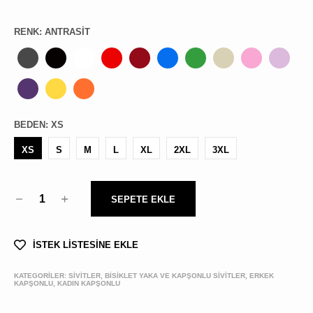
RENK
:
ANTRASIT
BEDEN
:
XS
XS
S
M
L
XL
2XL
3XL
1
SEPETE EKLE
İSTEK LİSTESİNE EKLE
KATEGORİLER:
SİVİTLER, BISIKLET YAKA VE KAPŞONLU SIVITLER, ERKEK
KAPŞONLU, KADIN KAPŞONLU