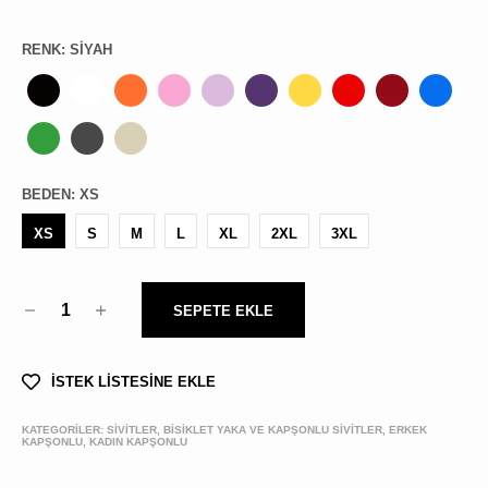
RENK
:
SIYAH
BEDEN
:
XS
XS
S
M
L
XL
2XL
3XL
1
SEPETE EKLE
İSTEK LİSTESİNE EKLE
KATEGORİLER:
SİVİTLER, BISIKLET YAKA VE KAPŞONLU SIVITLER, ERKEK
KAPŞONLU, KADIN KAPŞONLU