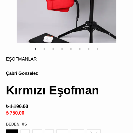
ÜRÜN
BULU
EŞOFMANLAR
Çabri Gonzalez
Kırmızı Eşofman
₺ 1,190.00
₺ 750.00
BEDEN
:
XS