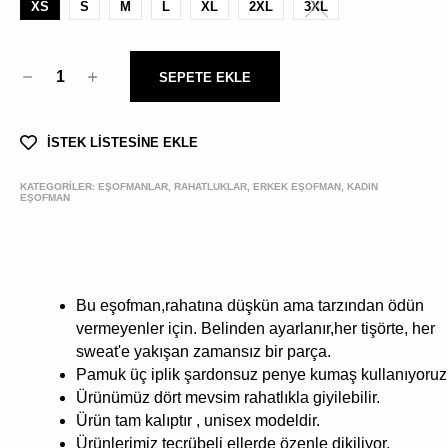
XS
S
M
L
XL
2XL
3XL
1
SEPETE EKLE
İSTEK LİSTESİNE EKLE
KATEGORİLER:
EŞOFMANLAR, RAHATLUKLAR, ERKEK EŞOFMAN, KADIN
EŞOFMAN
Bu eşofman,rahatına düşkün ama tarzından ödün
vermeyenler için. Belinden ayarlanır,her tişörte, her
sweat'e yakışan zamansız bir parça.
Pamuk üç iplik şardonsuz penye kumaş kullanıyoruz
Ürünümüz dört mevsim rahatlıkla giyilebilir.
Ürün tam kalıptır , unisex modeldir.
Ürünlerimiz tecrübeli ellerde özenle dikiliyor.