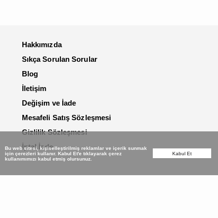
Hakkımızda
Sıkça Sorulan Sorular
Blog
İletişim
Değişim ve İade
Mesafeli Satış Sözleşmesi
Gizlilik Sözleşmesi
İptal İade
Bu web sitesi, kişiselleştirilmiş reklamlar ve içerik sunmak
için çerezleri kullanır. Kabul Et'e tıklayarak çerez
Kabul Et
kullanımımızı kabul etmiş olursunuz.
ÖNCELİĞİMİZ SİZSİNİZ...
Markalar kaliteleri ile konuşur, müşterileri ile
hayatta kalır