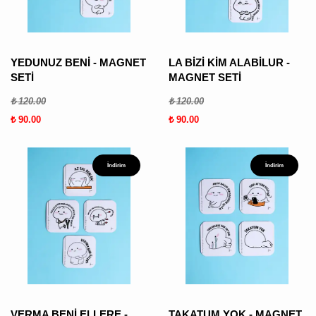
ÜRÜN
BULUNMUY
YEDUNUZ BENİ - MAGNET
LA BİZİ KİM ALABİLUR -
SETİ
MAGNET SETİ
₺ 120.00
₺ 120.00
₺ 90.00
₺ 90.00
İndirim
İndirim
K
v
v
k
k
s
a
h
VERMA BENİ ELLERE -
TAKATUM YOK - MAGNET