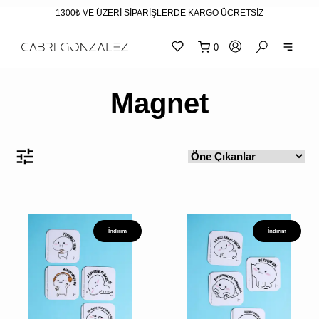
1300₺ VE ÜZERİ SİPARİŞLERDE KARGO ÜCRETSİZ
0
"
"
sepetin
eklene
Magnet
İndirim
İndirim
SEPETİNİZ