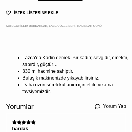
İSTEK LİSTESİNE EKLE
KATEGORİLER:
BARDAKLAR, LAZCA ÖZEL SERİ, KADINLAR GÜNÜ
Lazca'da Kadın demek. Bir kadın; sevgidir, emektir,
sabırdır, güçtür…
330 ml hacmine sahiptir.
Bulaşık makinenizde yıkayabilirsiniz.
Daha uzun süreli kullanım için el ile yıkama
tavsiyemizdir.
Yorumlar
Yorum Yap
bardak