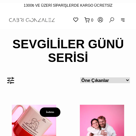
1300₺ VE ÜZERİ SİPARİŞLERDE KARGO ÜCRETSİZ
0
"
"
sepetin
eklene
SEVGİLİLER GÜNÜ
SERİSİ
İndirim
SEPETİNİZ