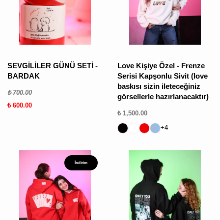
ÜRÜN
BULUNMUY
SEVGİLİLER GÜNÜ SETİ -
Love Kişiye Özel - Frenze
BARDAK
Serisi Kapşonlu Sivit (love
baskısı sizin ileteceğiniz
₺ 700.00
görsellerle hazırlanacaktır)
₺ 600.00
₺ 1,500.00
K
+4
v
v
k
k
İndirim
s
a
h