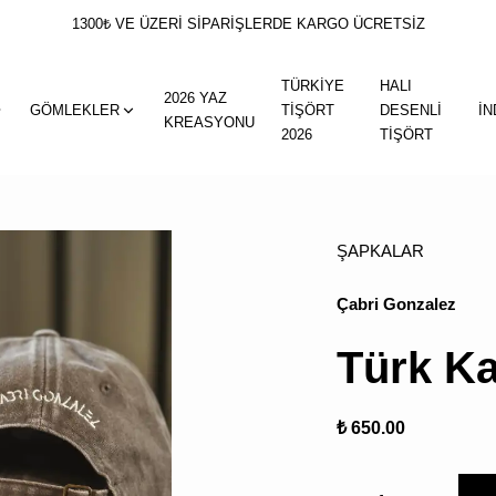
1300₺ VE ÜZERİ SİPARİŞLERDE KARGO ÜCRETSİZ
TÜRKİYE
HALI
2026 YAZ
GÖMLEKLER
TİŞÖRT
DESENLİ
İN
KREASYONU
2026
TİŞÖRT
ŞAPKALAR
Çabri Gonzalez
Türk Ka
₺ 650.00