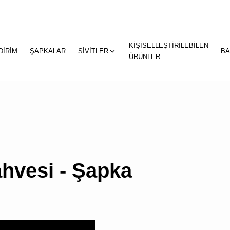
KİŞİSELLEŞTİRİLEBİLEN
"
"
DİRİM
ŞAPKALAR
SİVİTLER
BA
sepetin
ÜRÜNLER
eklene
hvesi - Şapka
SEPETİNİZDE
ÜRÜN