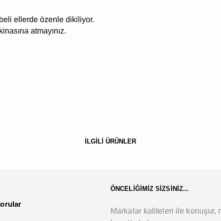
li ellerde özenle dikiliyor.
akinasına atmayınız.
İLGİLİ ÜRÜNLER
ÖNCELİĞİMİZ SİZSİNİZ...
orular
Markalar kaliteleri ile konuşur, m