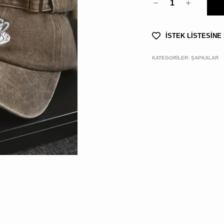
1
İSTEK LİSTESİNE
KATEGORİLER:
ŞAPKALAR