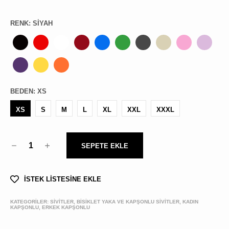
RENK
:
SIYAH
BEDEN
:
XS
XS
S
M
L
XL
XXL
XXXL
1
SEPETE EKLE
İSTEK LİSTESİNE EKLE
KATEGORİLER:
SİVİTLER, BISIKLET YAKA VE KAPŞONLU SIVITLER, KADIN
KAPŞONLU, ERKEK KAPŞONLU