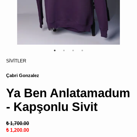
ÜRÜN
BULU
SİVİTLER
Çabri Gonzalez
Ya Ben Anlatamadum
- Kapşonlu Sivit
₺ 1,700.00
₺ 1,200.00