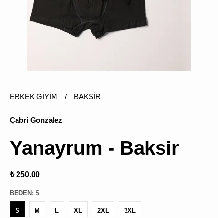
ÜRÜN
BULU
ERKEK GİYİM
/
BAKSİR
Çabri Gonzalez
Yanayrum - Baksir
₺ 250.00
BEDEN
:
S
S
M
L
XL
2XL
3XL