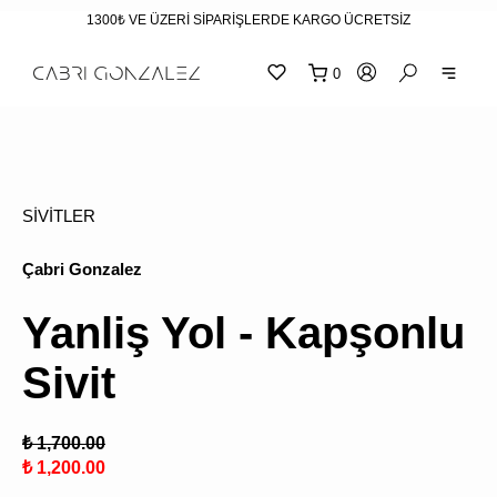
1300₺ VE ÜZERİ SİPARİŞLERDE KARGO ÜCRETSİZ
0
SİVİTLER
Çabri Gonzalez
Yanliş Yol - Kapşonlu
Sivit
₺ 1,700.00
₺ 1,200.00
SEPE