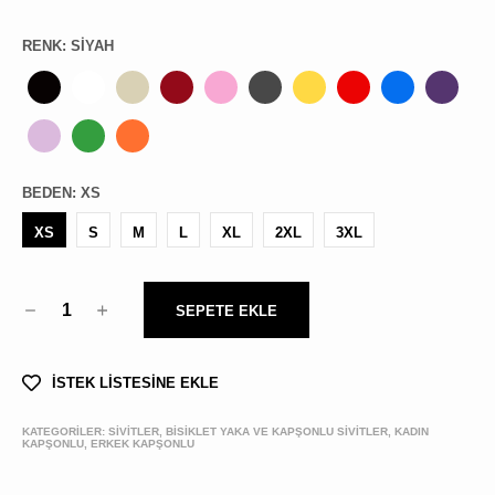
ÜRÜN
BULU
RENK
:
SIYAH
BEDEN
:
XS
XS
S
M
L
XL
2XL
3XL
1
SEPETE EKLE
İSTEK LİSTESİNE EKLE
KATEGORİLER:
SİVİTLER, BISIKLET YAKA VE KAPŞONLU SIVITLER, KADIN
KAPŞONLU, ERKEK KAPŞONLU