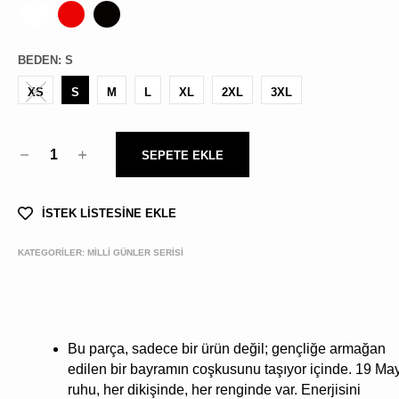
BEDEN
:
S
XS
S
M
L
XL
2XL
3XL
1
SEPETE EKLE
İSTEK LİSTESİNE EKLE
KATEGORİLER:
MİLLİ GÜNLER SERİSİ
Bu parça, sadece bir ürün değil; gençliğe armağan
edilen bir bayramın coşkusunu taşıyor içinde. 19 Ma
ruhu, her dikişinde, her renginde var. Enerjisini