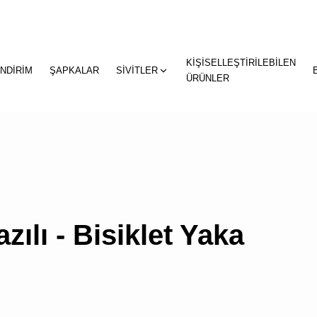
KİŞİSELLEŞTİRİLEBİLEN
"
"
İNDİRİM
ŞAPKALAR
SİVİTLER
sepetin
ÜRÜNLER
eklene
zılı - Bisiklet Yaka
SEPETİNİZDE
ÜRÜN