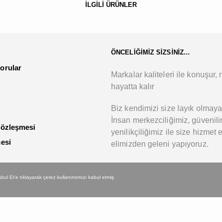
İLGİLİ ÜRÜNLER
ÖNCELİĞİMİZ SİZSİNİZ...
orular
Markalar kaliteleri ile konuşur, m
hayatta kalır
Biz kendimizi size layık olmaya
İnsan merkezciliğimiz, güvenilir
Sözleşmesi
yenilikçiliğimiz ile size hizmet 
mesi
elimizden geleni yapıyoruz.
 Kabul Et'e tıklayarak çerez kullanımımızı kabul etmiş