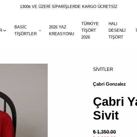
1300₺ VE ÜZERİ SİPARİŞLERDE KARGO ÜCRETSİZ
TÜRKİYE
HALI
BASİC
2026 YAZ
R
TİŞÖRT
DESENLİ
TİŞÖRTLER
KREASYONU
2026
TİŞÖRT
SİVİTLER
Çabri Gonzalez
Çabri Ya
Sivit
₺ 1,350.00