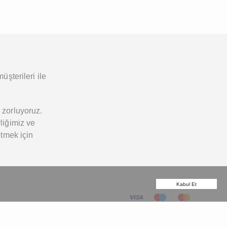
üşterileri ile
 zorluyoruz.
liğimiz ve
etmek için
Kabul Et