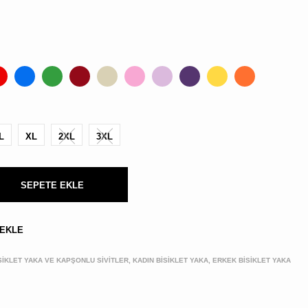
BULUNMUYOR.
L
XL
2XL
3XL
Kargo,
vergi
ve
SEPETE EKLE
kupon
kodları
sonraki
 EKLE
aşamada
hesaplanacak
ISIKLET YAKA VE KAPŞONLU SIVITLER, KADIN BİSİKLET YAKA, ERKEK BİSİKLET YAKA