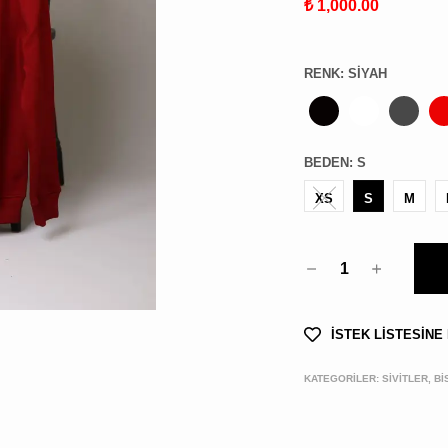
₺ 1,000.00
RENK
:
SIYAH
BEDEN
:
S
XS
S
M
1
İSTEK LİSTESİNE
KATEGORİLER:
SİVİTLER, B