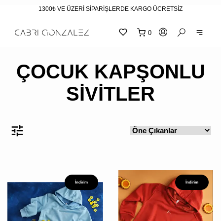
1300₺ VE ÜZERİ SİPARİŞLERDE KARGO ÜCRETSİZ
0
"
"
sepetin
eklene
ÇOCUK KAPŞONLU
SİVİTLER
İndirim
İndirim
SEPETİNİZ