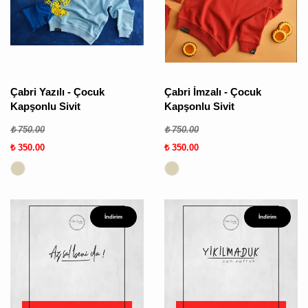
ÜRÜN
BULUNMUY
Çabri Yazılı - Çocuk
Çabri İmzalı - Çocuk
Kapşonlu Sivit
Kapşonlu Sivit
₺ 750.00
₺ 750.00
₺ 350.00
₺ 350.00
K
v
v
k
İndirim
İndirim
k
s
a
h