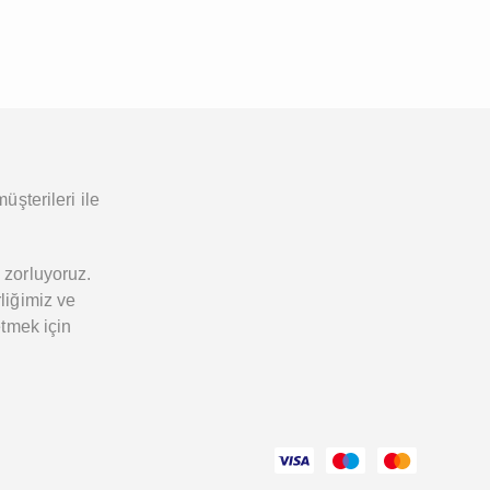
üşterileri ile
 zorluyoruz.
liğimiz ve
etmek için