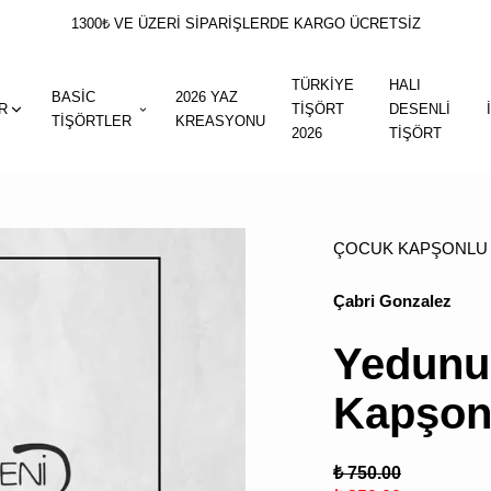
1300₺ VE ÜZERİ SİPARİŞLERDE KARGO ÜCRETSİZ
TÜRKİYE
HALI
BASİC
2026 YAZ
R
TİŞÖRT
DESENLİ
TİŞÖRTLER
KREASYONU
2026
TİŞÖRT
ÇOCUK KAPŞONLU 
Çabri Gonzalez
Yedunu
Kapşonl
₺ 750.00