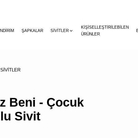
KİŞİSELLEŞTİRİLEBİLEN
"
"
İNDİRİM
ŞAPKALAR
SİVİTLER
sepetin
ÜRÜNLER
eklene
SİVİTLER
z Beni - Çocuk
u Sivit
SEPETİNİZDE
ÜRÜN