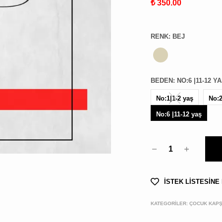
₺ 350.00
RENK
:
BEJ
BEDEN
:
NO:6 |11-12 Y
No:1|1-2 yaş
No:2
No:6 |11-12 yaş
1
İSTEK LİSTESİNE
KATEGORİLER:
ÇOCUK KAPŞ