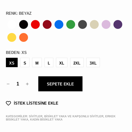
RENK
:
BEYAZ
BEDEN
:
XS
XS
S
M
L
XL
2XL
3XL
1
SEPETE EKLE
İSTEK LİSTESİNE EKLE
KATEGORİLER:
SİVİTLER, BISIKLET YAKA VE KAPŞONLU SIVITLER, ERKEK
BİSİKLET YAKA, KADIN BİSİKLET YAKA