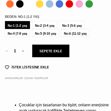
BEDEN
:
NO:1 |1-2 YAŞ
No:1 |1-2 yaş
No:2 |3-4 yaş
No:3 |5-6 yaş
No:4 |7-8 yaş
No:5 |9-10 yaş
No:6 |11-12 yaş
1
SEPETE EKLE
İSTEK LİSTESİNE EKLE
KATEGORİLER:
ÇOCUK TİŞÖRTLER
Çocuklar için tasarlanan bu tişört, onların enerjisine
ayak uyduracak hafiflikte.Terletmeyen yapısı,