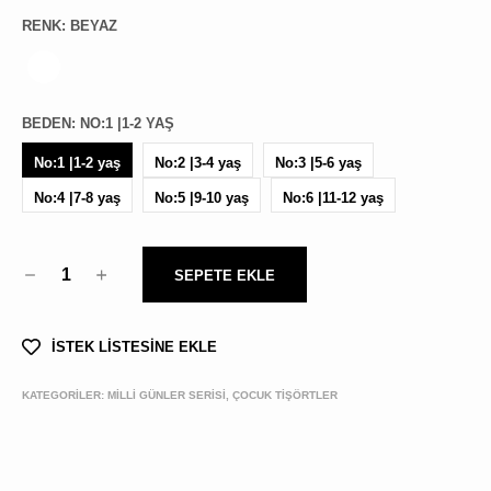
RENK
:
BEYAZ
BEDEN
:
NO:1 |1-2 YAŞ
No:1 |1-2 yaş
No:2 |3-4 yaş
No:3 |5-6 yaş
No:4 |7-8 yaş
No:5 |9-10 yaş
No:6 |11-12 yaş
1
SEPETE EKLE
İSTEK LİSTESİNE EKLE
KATEGORİLER:
MİLLİ GÜNLER SERİSİ, ÇOCUK TİŞÖRTLER