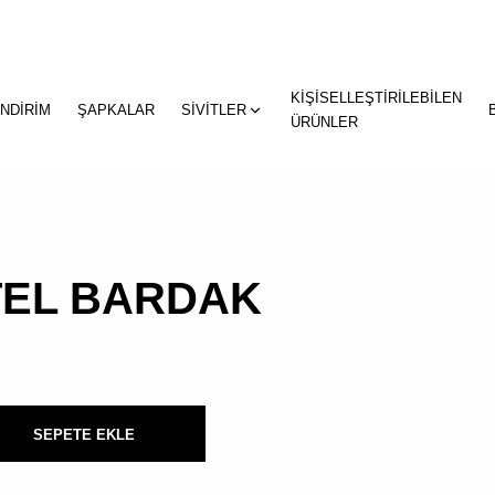
KİŞİSELLEŞTİRİLEBİLEN
"
"
İNDİRİM
ŞAPKALAR
SİVİTLER
sepetin
ÜRÜNLER
eklene
TEL BARDAK
SEPETE EKLE
SEPETİNİZDE
ÜRÜN