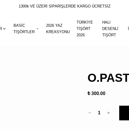
1300₺ VE ÜZERİ SİPARİŞLERDE KARGO ÜCRETSİZ
TÜRKİYE
HALI
BASİC
2026 YAZ
R
TİŞÖRT
DESENLİ
TİŞÖRTLER
KREASYONU
2026
TİŞÖRT
O.PAS
₺ 300.00
1