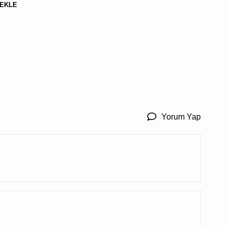
BULUNMUYOR.
 EKLE
Yorum Yap
Kargo,
vergi
ve
kupon
kodları
sonraki
aşamada
hesaplanacak