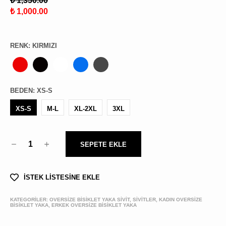
₺ 1,350.00
₺ 1,000.00
RENK
:
KIRMIZI
BEDEN
:
XS-S
XS-S
M-L
XL-2XL
3XL
1
SEPETE EKLE
İSTEK LİSTESİNE EKLE
KATEGORİLER:
OVERSIZE BISIKLET YAKA SIVIT, SİVİTLER, KADIN OVERSİZE
BİSİKLET YAKA, ERKEK OVERSİZE BİSİKLET YAKA