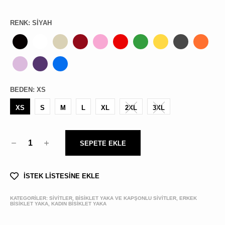
RENK
:
SIYAH
BEDEN
:
XS
XS
S
M
L
XL
2XL
3XL
1
SEPETE EKLE
İSTEK LİSTESİNE EKLE
KATEGORİLER:
SİVİTLER, BISIKLET YAKA VE KAPŞONLU SIVITLER, ERKEK
BİSİKLET YAKA, KADIN BİSİKLET YAKA