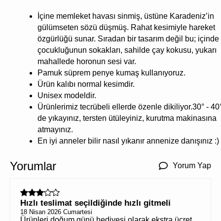
İçine memleket havası sinmiş, üstüne Karadeniz’in
gülümseten sözü düşmüş. Rahat kesimiyle hareket
özgürlüğü sunar. Sıradan bir tasarım değil bu; içinde
çocukluğunun sokakları, sahilde çay kokusu, yukarı
mahallede horonun sesi var.
Pamuk süprem penye kumaş kullanıyoruz.
Ürün kalıbı normal kesimdir.
Unisex modeldir.
Ürünlerimiz tecrübeli ellerde özenle dikiliyor.30° - 40
de yıkayınız, tersten ütüleyiniz, kurutma makinasına
atmayınız.
En iyi anneler bilir nasıl yıkanır annenize danışınız :)
Yorumlar
Yorum Yap
Hızlı teslimat seçildiğinde hızlı gitmeli
18 Nisan 2026 Cumartesi
Ürünleri doğum günü hediyesi olarak ekstra ücret