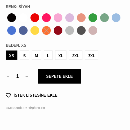
RENK
:
SIYAH
BEDEN
:
XS
XS
S
M
L
XL
2XL
3XL
1
SEPETE EKLE
İSTEK LİSTESİNE EKLE
KATEGORİLER:
TİŞÖRTLER