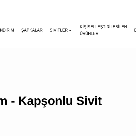
KİŞİSELLEŞTİRİLEBİLEN
"
"
İNDİRİM
ŞAPKALAR
SİVİTLER
sepetin
ÜRÜNLER
eklene
 - Kapşonlu Sivit
SEPETİNİZDE
ÜRÜN