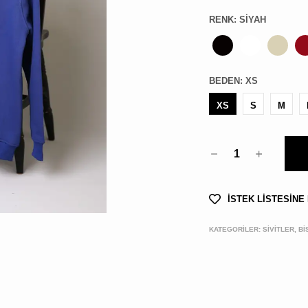
RENK
:
SIYAH
BEDEN
:
XS
XS
S
M
1
İSTEK LİSTESİNE
KATEGORİLER:
SİVİTLER, B