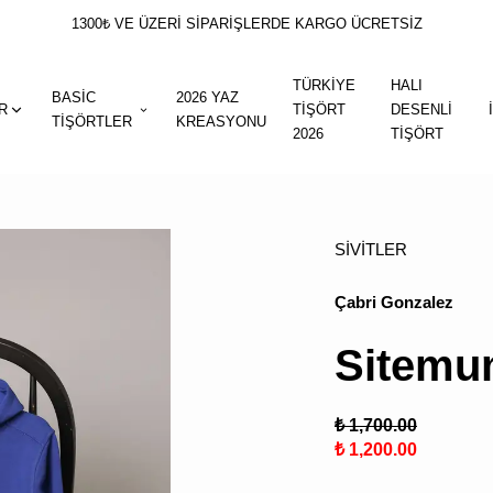
1300₺ VE ÜZERİ SİPARİŞLERDE KARGO ÜCRETSİZ
TÜRKİYE
HALI
BASİC
2026 YAZ
R
TİŞÖRT
DESENLİ
TİŞÖRTLER
KREASYONU
2026
TİŞÖRT
SİVİTLER
Çabri Gonzalez
Sitemum
₺ 1,700.00
₺ 1,200.00