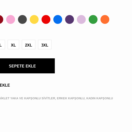
BULUNMUYOR.
L
XL
2XL
3XL
SEPETE EKLE
Kargo,
vergi
ve
kupon
 EKLE
kodları
sonraki
ISIKLET YAKA VE KAPŞONLU SIVITLER, ERKEK KAPŞONLU, KADIN KAPŞONLU
aşamada
hesaplanacak