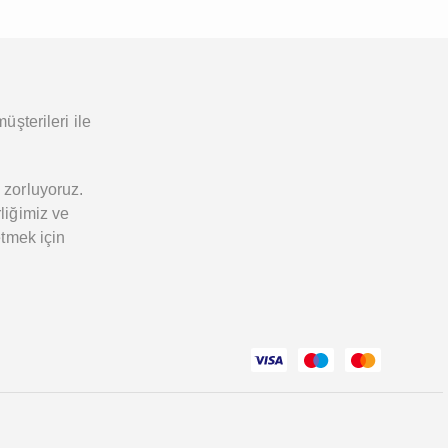
üşterileri ile
 zorluyoruz.
liğimiz ve
etmek için